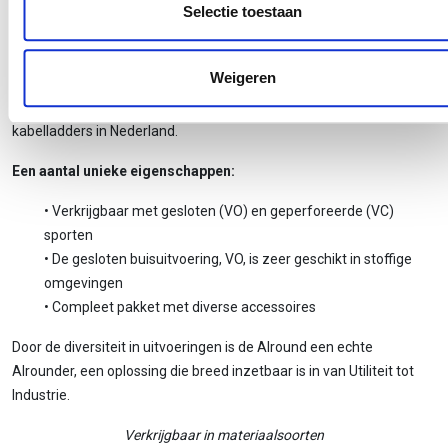
heeft verstrekt of die ze hebben verzameld op basis van uw
Selectie toestaan
sporten. En verkrijgbaar in de uitvoeringen met gesloten (VO) en
gebruik van hun services.
geperforeerde sporten (VC) .
Weigeren
Door de snelle montagemogelijkheden en ruime overspanningen
die mogelijk zijn, maken de Alround één van de meest gebruikte
kabelladders in Nederland.
Een aantal unieke eigenschappen:
• Verkrijgbaar met gesloten (VO) en geperforeerde (VC)
sporten
• De gesloten buisuitvoering, VO, is zeer geschikt in stoffige
omgevingen
• Compleet pakket met diverse accessoires
Door de diversiteit in uitvoeringen is de Alround een echte
Alrounder, een oplossing die breed inzetbaar is in van Utiliteit tot
Industrie.
Verkrijgbaar in materiaalsoorten