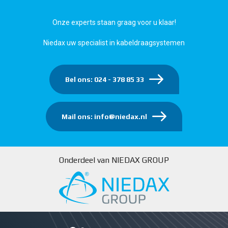
Onze experts staan graag voor u klaar!
Niedax uw specialist in kabeldraagsystemen
Bel ons: 024 - 378 85 33
Mail ons: info@niedax.nl
Onderdeel van NIEDAX GROUP