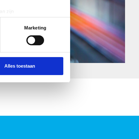
an zijn
rinting)
t
detailgedeelte
in. U kunt uw
Marketing
 media te bieden en om ons
ze partners voor social
nformatie die u aan ze heeft
Alles toestaan