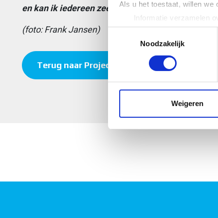
Als u het toestaat, willen we
en kan ik iedereen zeer aanbevelen als partner!”
Informatie verzamelen ov
(foto: Frank Jansen)
Uw apparaat identificere
Toestemmingsselectie
Lees meer over hoe uw perso
Noodzakelijk
toestemming op elk moment wi
Terug naar Projecten
We gebruiken cookies om cont
websiteverkeer te analyseren
media, adverteren en analys
Weigeren
verstrekt of die ze hebben v