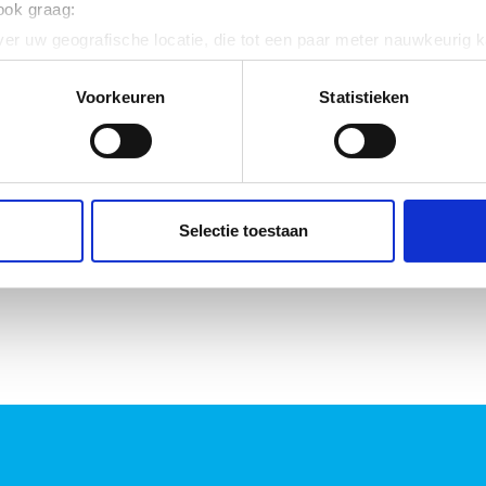
 ook graag:
er uw geografische locatie, die tot een paar meter nauwkeurig k
n door het actief te scannen op specifieke eigenschappen (fingerp
onlijke gegevens worden verwerkt en stel uw voorkeuren in he
Voorkeuren
Statistieken
jzigen of intrekken in de Cookieverklaring.
ent en advertenties te personaliseren, om functies voor social
. Ook delen we informatie over uw gebruik van onze site met on
e. Deze partners kunnen deze gegevens combineren met andere i
Selectie toestaan
erzameld op basis van uw gebruik van hun services.