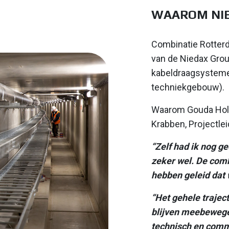
WAAROM NI
Combinatie Rotter
van de Niedax Grou
kabeldraagsystemen
techniekgebouw).
Waarom Gouda Holl
Krabben, Projectl
“Zelf had ik nog g
zeker wel. De com
hebben geleid dat 
“Het gehele traject
blijven meebewege
technisch en comme