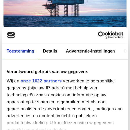
QATARGAS
Toestemming
Details
Advertentie-instellingen
Ov
Qatargas is de grootste LNG producent ter wereld.
Verantwoord gebruik van uw gegevens
Voor platform QW 8 en 9 is gebruik gemaakt van de
glasvezelversterkte oplossingen van de NIEDAX GROUP. Het grote
Wij en
onze 1022 partners
verwerken je persoonlijke
voordeel van glasvezelversterkte oplossingen om de kabels te
gegevens (bijv. uw IP-adres) met behulp van
beschermen tegen corrosie en te voldoen aan de hoge
technologieën zoals cookies om informatie op uw
kwaliteitseisen die gesteld worden.
apparaat op te slaan en te gebruiken met als doel
gepersonaliseerde advertenties en content, metingen aan
advertenties en content, inzicht in publiek en
Terug naar Projecten
productontwikkeling. U kunt kiezen wie uw gegevens
gebruikt en met welke doelen.