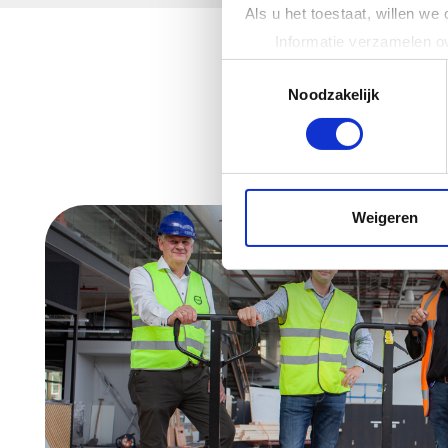
Als u het toestaat, willen we
Informatie verzamelen ov
Uw apparaat identificere
Toestemmingsselectie
Lees meer over hoe uw perso
Noodzakelijk
toestemming op elk moment wi
We gebruiken cookies om cont
websiteverkeer te analyseren
media, adverteren en analys
Weigeren
verstrekt of die ze hebben v