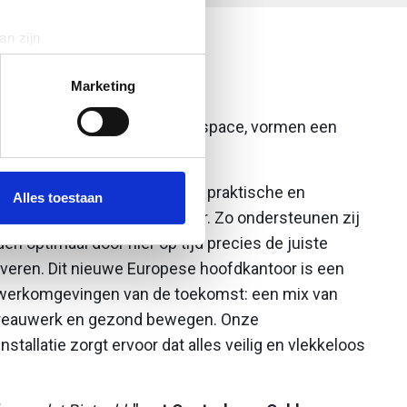
an zijn
rinting)
M
t
detailgedeelte
in. U kunt uw
Marketing
ax, in combinatie met Cablespace, vormen een
 media te bieden en om ons
opererend team.
ze partners voor social
 heb ik altijd de regie, maar de praktische en
nformatie die u aan ze heeft
Alles toestaan
gelen zij onderling met elkaar. Zo ondersteunen zij
 optimaal door hier op tijd precies de juiste
everen. Dit nieuwe Europese hoofdkantoor is een
 werkomgevingen van de toekomst: een mix van
bureauwerk en gezond bewegen. Onze
stallatie zorgt ervoor dat alles veilig en vlekkeloos