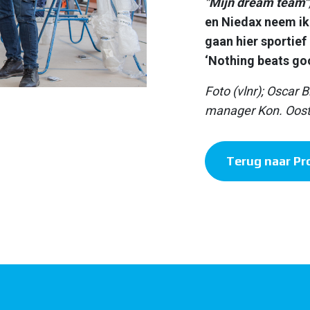
"Mijn
dream team"
en Niedax neem ik
gaan hier sportie
‘Nothing beats go
Foto (vlnr); Oscar
manager Kon. Ooste
Terug naar Pr