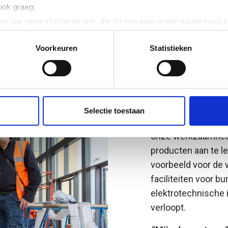
 ook graag:
er uw geografische locatie, die tot een paar meter nauwkeurig k
n door het actief te scannen op specifieke eigenschappen (fingerp
DREAM TEA
onlijke gegevens worden verwerkt en stel uw voorkeuren in he
Voorkeuren
Statistieken
jzigen of intrekken in de Cookieverklaring.
Oosterberg en Nied
ent en advertenties te personaliseren, om functies voor social
hecht en flexibel 
. Ook delen we informatie over uw gebruik van onze site met on
Rietveld: "Als klant
e. Deze partners kunnen deze gegevens combineren met andere i
Selectie toestaan
erzameld op basis van uw gebruik van hun services.
logistieke zaken re
onze werkzaamheden
producten aan te l
voorbeeld voor de
faciliteiten voor 
elektrotechnische in
verloopt.