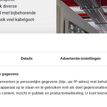
k diverse
l met bijbehorende
ok veel kabelgoot-
vinden we altijd
. Bovendien
 Greenwork Label
project met vele
Details
Advertentie-instellingen
en niet genoeg.
oeleveranciers zelf
w gegevens
erwerken je persoonlijke gegevens (bijv. uw IP-adres) met behul
apparaat op te slaan en te gebruiken met als doel gepersonalise
 content, inzicht in publiek en productontwikkeling. U kunt kiez