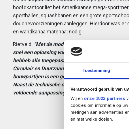
hoofdkantoor liet het Amerikaanse mega-sportmer
sporthallen, squashbanen en een grote sportschoo
douchevoorzieningen aanleggen. Hierdoor was er o
en wandkanaalmateriaal nodig.
Rietveld:
“Met de modulaire producten van Niedax 
snel een oplossing voor elke praktische uitdaging
hebbeb alle toegepaste kabeldraagsystemen het
Circulair en Duurzaam Bouwen. Voor een complex 
Toestemming
bouwpartijen is een goede werkvoorbereiding alle
Naast de technische oplossingen moeten ook de t
Verantwoord gebruik van u
voldoende aanpassingsvermogen hebben."
Wij en
onze 1022 partners
v
cookies om informatie op uw 
metingen aan advertenties en
en met welke doelen.