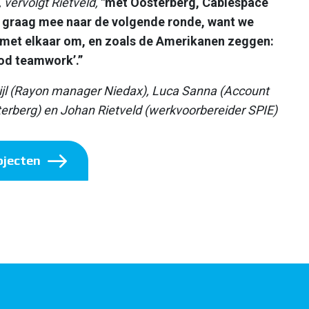
, vervolgt Rietveld,
"
met Oosterberg, Cablespace
 graag mee naar de volgende ronde, want we
f met elkaar om, en zoals de Amerikanen zeggen:
od teamwork’.”
 Bijl (Rayon manager Niedax), Luca Sanna (Account
rberg) en Johan Rietveld (werkvoorbereider SPIE)
ojecten