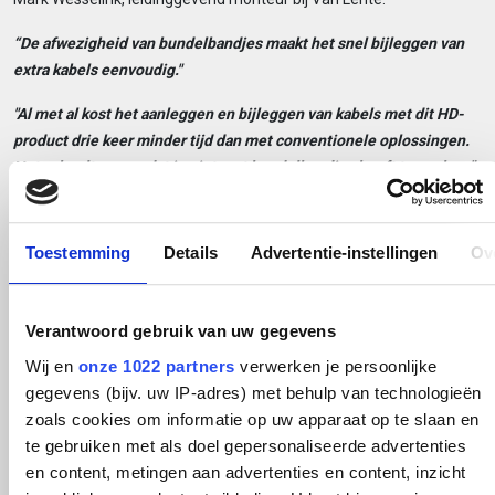
“De afwezigheid van bundelbandjes maakt het snel bijleggen van
extra kabels eenvoudig."
"Al met al kost het aanleggen en bijleggen van kabels met dit HD-
product drie keer minder tijd dan met conventionele oplossingen.
Het scheelt enorm dat je niet met bundelbandjes hoeft te werken.”
Gerwin Schuurman, Project Engineer bij Aviko:
Toestemming
Details
Advertentie-instellingen
Ov
"De ladderbanen met bekabeling voor de besturing van de
productielijnen zijn altijd al een punt van zorg geweest. We maken
hier gebruik van open kabelgeleidingssystemen die goed
Verantwoord gebruik van uw gegevens
reinigbaar zijn. Alleen de kabelbinders die de kabels op hun plaats
houden vormden nog een risicofactor voor een optimale hygiëne.
Wij en
onze 1022 partners
verwerken je persoonlijke
Daar wilden we graag vanaf.”
gegevens (bijv. uw IP-adres) met behulp van technologieën
zoals cookies om informatie op uw apparaat op te slaan en
te gebruiken met als doel gepersonaliseerde advertenties
en content, metingen aan advertenties en content, inzicht