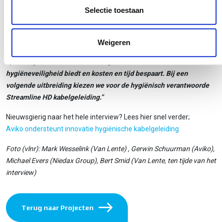
voor het verduurzamen en veiliger maken van productieprocessen
informatie die u aan ze heeft verstrekt of die ze hebben
Selectie toestaan
blijven stimuleren, Gerben Schuurman:
verzameld op basis van uw gebruik van hun services.
“Van Lente helpt ons daarbij door ons op nieuwe ontwikkelingen te
Weigeren
wijzen en deze in de vorm van totaaloplossingen te bundelen. De
oplossing van Niedax bevalt ons goed omdat deze meer
hygiëneveiligheid biedt en kosten en tijd bespaart. Bij een
volgende uitbreiding kiezen we voor de hygiënisch verantwoorde
Streamline HD kabelgeleiding.”
Nieuwsgierig naar het hele interview? Lees hier snel verder;
Aviko ondersteunt innovatie hygiënische kabelgeleiding
Foto (vlnr): Mark Wesselink (Van Lente) , Gerwin Schuurman (Aviko),
Michael Evers (Niedax Group), Bert Smid (Van Lente, ten tijde van het
interview)
Terug naar Projecten