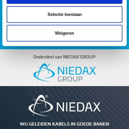
partners voor social media, adverteren en analyse. Deze
Bel ons: 024 - 378 85 33
partners kunnen deze gegevens combineren met andere
Selectie toestaan
informatie die u aan ze heeft verstrekt of die ze hebben
verzameld op basis van uw gebruik van hun services.
Mail ons: info@niedax.nl
Weigeren
Onderdeel van NIEDAX GROUP
WIJ GELEIDEN KABELS IN GOEDE BANEN