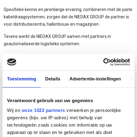
Specifieke kennis en jarenlange ervaring, combineren met de juiste
kabeldraagsystemen, zorgen dat de NIEDAX GROUP de partner is
voor distributiecentra, hallenbouw en magazijnen.
Tevens werkt de NIEDAX GROUP samen met partners in
geautomatiseerde logistieke systemen.
DC6, Venlo
DC8, Venlo
DC Roosendaal
DC Jumbo
Toestemming
Details
Advertentie-instellingen
Ov
DC Lidl
DC ALDI
DC ACTION
Verantwoord gebruik van uw gegevens
IKEA
Wij en
onze 1022 partners
verwerken je persoonlijke
Hornbach
gegevens (bijv. uw IP-adres) met behulp van
ALDI Supermarkten
technologieën zoals cookies om informatie op uw
etc...
apparaat op te slaan en te gebruiken met als doel