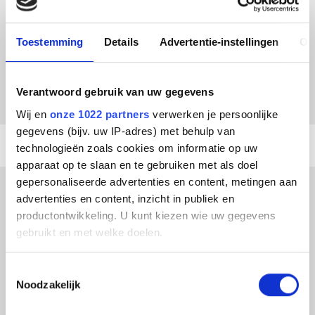
Nieuwsgierig? Scrol naar beneden en kijk snel de video voor een
impressie van dit bijzonder project.
Toestemming
Details
Advertentie-instellingen
Ov
Terug naar Projecten
Verantwoord gebruik van uw gegevens
Wij en
onze 1022 partners
verwerken je persoonlijke
gegevens (bijv. uw IP-adres) met behulp van
technologieën zoals cookies om informatie op uw
apparaat op te slaan en te gebruiken met als doel
gepersonaliseerde advertenties en content, metingen aan
BENIEUWD WELKE ROL NIEDAX IN DIT
advertenties en content, inzicht in publiek en
PROJECT HEEFT GEHAD? BEKIJK DAN
productontwikkeling. U kunt kiezen wie uw gegevens
SNEL DEZE VIDEO:
gebruikt en met welke doelen.
Als u het toestaat, willen we ook graag:
Toestemmingsselectie
Noodzakelijk
Informatie verzamelen over uw geografische locatie,
die tot een paar meter nauwkeurig kan zijn