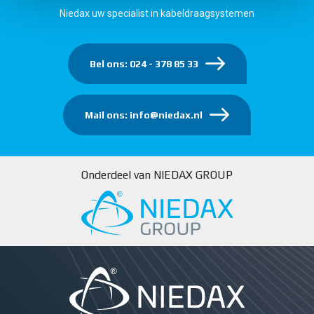
Niedax uw specialist in kabeldraagsystemen
Bel ons: 024 - 378 85 33
Mail ons: info@niedax.nl
Onderdeel van NIEDAX GROUP