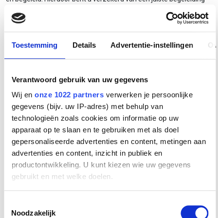
voor en tijdens het gehele traject. Van begin tot oplevering, wel zo
makkelijk!
Toestemming
Details
Advertentie-instellingen
Ov
Verantwoord gebruik van uw gegevens
Wij en
onze 1022 partners
verwerken je persoonlijke
gegevens (bijv. uw IP-adres) met behulp van
technologieën zoals cookies om informatie op uw
apparaat op te slaan en te gebruiken met als doel
gepersonaliseerde advertenties en content, metingen aan
advertenties en content, inzicht in publiek en
productontwikkeling. U kunt kiezen wie uw gegevens
gebruikt en met welke doelen.
Als u het toestaat, willen we ook graag:
Toestemmingsselectie
Noodzakelijk
Informatie verzamelen over uw geografische locatie,
GREENWORKS