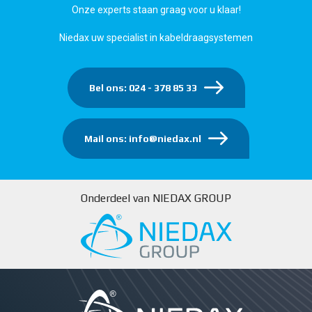
Onze experts staan graag voor u klaar!
Niedax uw specialist in kabeldraagsystemen
Bel ons: 024 - 378 85 33
Mail ons: info@niedax.nl
Onderdeel van NIEDAX GROUP