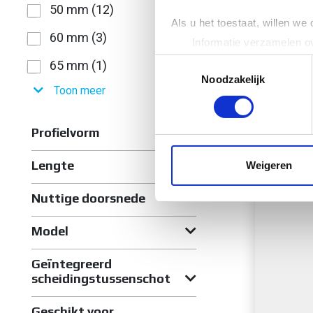
50 mm (12)
Als u het toestaat, willen we
60 mm (3)
Informatie verzamelen ov
Uw apparaat identificere
MTC 
Toestemmingsselectie
65 mm (1)
Lees meer over hoe uw perso
Noodzakelijk
STA
Toon meer
toestemming op elk moment wi
+KOP
We gebruiken cookies om cont
Profielvorm
websiteverkeer te analyseren
media, adverteren en analys
Lengte
Weigeren
verstrekt of die ze hebben v
Nuttige doorsnede
Model
Geïntegreerd
scheidingstussenschot
Geschikt voor