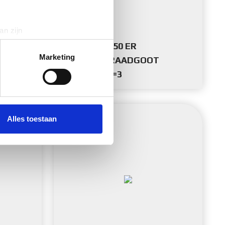
an zijn
rinting)
MTC 54.050 ER
t
detailgedeelte
in. U kunt uw
Marketing
STAALDRAADGOOT
+KOPP. L=3
 media te bieden en om ons
ze partners voor social
nformatie die u aan ze heeft
Alles toestaan