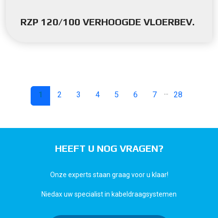
RZP 120/100 VERHOOGDE VLOERBEV.
...
1
2
3
4
5
6
7
28
HEEFT U NOG VRAGEN?
Onze experts staan graag voor u klaar!
Niedax uw specialist in kabeldraagsystemen