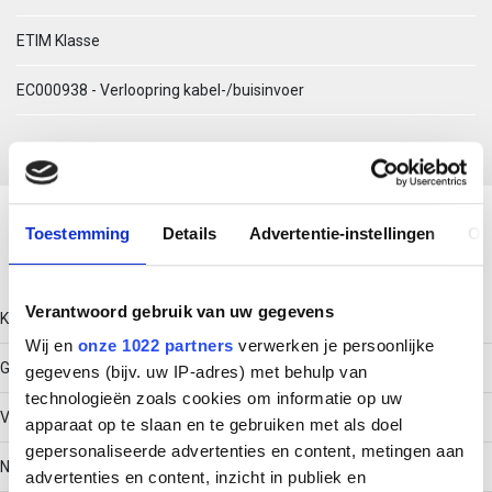
ETIM Klasse
EC000938 - Verloopring kabel-/buisinvoer
Download productsheet
Toestemming
Details
Advertentie-instellingen
Ov
Technische gegevens
Verantwoord gebruik van uw gegevens
Kleur
Wij en
onze 1022 partners
verwerken je persoonlijke
Grijs
gegevens (bijv. uw IP-adres) met behulp van
technologieën zoals cookies om informatie op uw
Vernikkeld
apparaat op te slaan en te gebruiken met als doel
gepersonaliseerde advertenties en content, metingen aan
Nee
advertenties en content, inzicht in publiek en