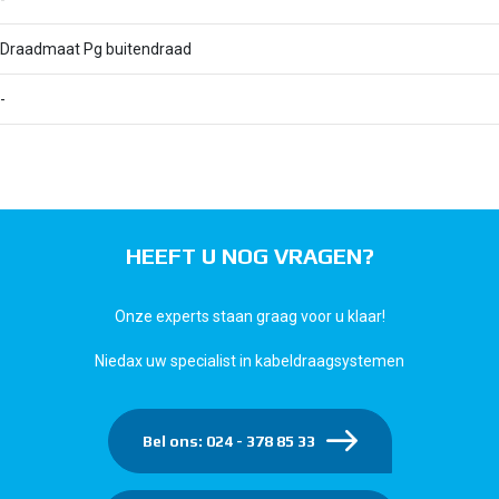
Draadmaat Pg buitendraad
-
HEEFT U NOG VRAGEN?
Onze experts staan graag voor u klaar!
Niedax uw specialist in kabeldraagsystemen
Bel ons: 024 - 378 85 33