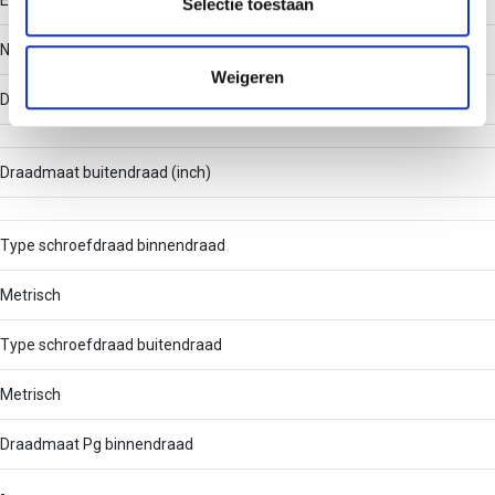
Explosieveilig
partners kunnen deze gegevens combineren met andere
Selectie toestaan
informatie die u aan ze heeft verstrekt of die ze hebben
Nee
verzameld op basis van uw gebruik van hun services.
Weigeren
Draadmaat binnendraad (inch)
Draadmaat buitendraad (inch)
Type schroefdraad binnendraad
Metrisch
Type schroefdraad buitendraad
Metrisch
Draadmaat Pg binnendraad
-