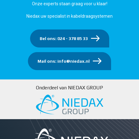
Onze experts staan graag voor u klaar!
Niedax uw specialist in kabeldraagsystemen
Bel ons: 024 - 378 85 33
Mail ons: info@niedax.nl
Onderdeel van NIEDAX GROUP