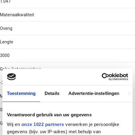
1.047
Materiaalkwaliteit
Overig
Lengte
3000
Gebruikstemperatuur
-20 - 120
Toestemming
Details
Advertentie-instellingen
Ov
Materiaal
Staal
Verantwoord gebruik van uw gegevens
Geïntegreerd scheidingstussenschot
Wij en
onze 1022 partners
verwerken je persoonlijke
gegevens (bijv. uw IP-adres) met behulp van