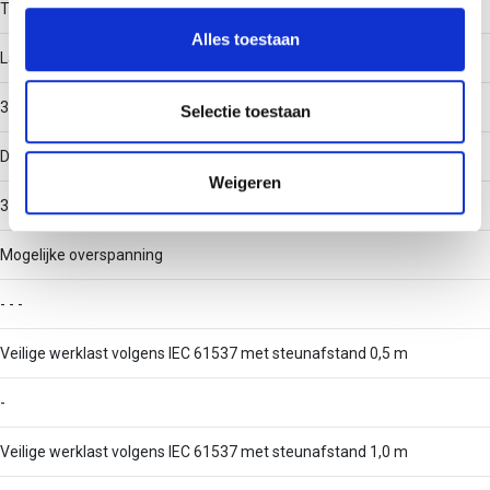
personaliseren, om functies voor social media te bieden
Type III
en om ons websiteverkeer te analyseren. Ook delen we
Alles toestaan
informatie over uw gebruik van onze site met onze
Langsdraaddiameter
partners voor social media, adverteren en analyse. Deze
3.9
partners kunnen deze gegevens combineren met andere
Selectie toestaan
informatie die u aan ze heeft verstrekt of die ze hebben
Dwarsdraaddiameter
verzameld op basis van uw gebruik van hun services.
Weigeren
3.9
Mogelijke overspanning
- - -
Veilige werklast volgens IEC 61537 met steunafstand 0,5 m
-
Veilige werklast volgens IEC 61537 met steunafstand 1,0 m