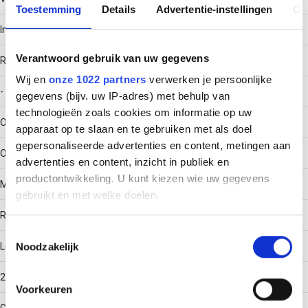
Toestemming
Details
Advertentie-instellingen
Ov
Inklikbaar
Verantwoord gebruik van uw gegevens
RAL-nummer
Wij en
onze 1022 partners
verwerken je persoonlijke
-
gegevens (bijv. uw IP-adres) met behulp van
technologieën zoals cookies om informatie op uw
Oppervlaktebescherming
apparaat op te slaan en te gebruiken met als doel
gepersonaliseerde advertenties en content, metingen aan
Overig
advertenties en content, inzicht in publiek en
productontwikkeling. U kunt kiezen wie uw gegevens
Materiaalkwaliteit
gebruikt en met welke doelen.
Roest- en zuurbestendig staal
Als u het toestaat, willen we ook graag:
Toestemmingsselectie
Noodzakelijk
Lengte
Informatie verzamelen over uw geografische locatie,
die tot een paar meter nauwkeurig kan zijn
250
Uw apparaat identificeren door het actief te scannen
Voorkeuren
op specifieke eigenschappen (fingerprinting)