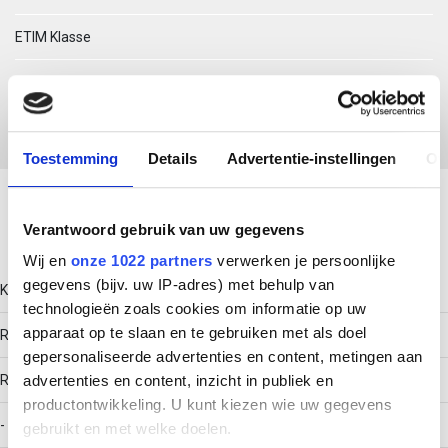
ETIM Klasse
EC000861 - Hoekaanzetstuk kabelgoot
Toestemming
Details
Advertentie-instellingen
Ov
Download productsheet
Verantwoord gebruik van uw gegevens
Technische gegevens
Wij en
onze 1022 partners
verwerken je persoonlijke
gegevens (bijv. uw IP-adres) met behulp van
Kleur
technologieën zoals cookies om informatie op uw
apparaat op te slaan en te gebruiken met als doel
Roestvaststaal (RVS)
gepersonaliseerde advertenties en content, metingen aan
RAL-nummer
advertenties en content, inzicht in publiek en
productontwikkeling. U kunt kiezen wie uw gegevens
-
gebruikt en met welke doelen.