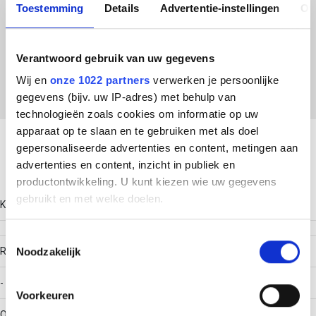
Toestemming
Details
Advertentie-instellingen
Ov
ETIM Klasse
Verantwoord gebruik van uw gegevens
EC001574 - Eindschot kabelgoot
Wij en
onze 1022 partners
verwerken je persoonlijke
gegevens (bijv. uw IP-adres) met behulp van
technologieën zoals cookies om informatie op uw
Download productsheet
apparaat op te slaan en te gebruiken met als doel
gepersonaliseerde advertenties en content, metingen aan
advertenties en content, inzicht in publiek en
Technische gegevens
productontwikkeling. U kunt kiezen wie uw gegevens
gebruikt en met welke doelen.
Kleur
Als u het toestaat, willen we ook graag:
Toestemmingsselectie
Noodzakelijk
RAL-nummer
Informatie verzamelen over uw geografische locatie,
die tot een paar meter nauwkeurig kan zijn
-
Uw apparaat identificeren door het actief te scannen
Voorkeuren
op specifieke eigenschappen (fingerprinting)
Oppervlaktebescherming