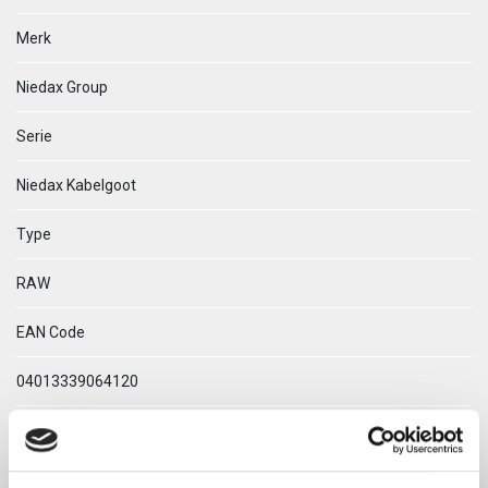
Merk
Niedax Group
Serie
Niedax Kabelgoot
Type
RAW
EAN Code
04013339064120
Technische omschrijving
RAW 60.300 A4 EIND/VERLOOPPLAAT