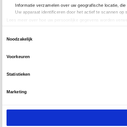
Informatie verzamelen over uw geografische locatie, die
Uw apparaat identificeren door het actief te scannen op 
Lees meer over hoe uw persoonlijke gegevens worden verwer
Cookieverklaring.
Toestemmingsselectie
Noodzakelijk
We gebruiken cookies om content en advertenties te persona
uw gebruik van onze site met onze partners voor social med
verstrekt of die ze hebben verzameld op basis van uw gebru
Voorkeuren
Statistieken
Marketing