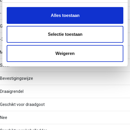
Lengte
personaliseren, om functies voor social media te bieden
en om ons websiteverkeer te analyseren. Ook delen we
-
Alles toestaan
informatie over uw gebruik van onze site met onze
Gebruikstemperatuur
partners voor social media, adverteren en analyse. Deze
partners kunnen deze gegevens combineren met andere
Selectie toestaan
-20 - 120
informatie die u aan ze heeft verstrekt of die ze hebben
verzameld op basis van uw gebruik van hun services.
Materiaal
Weigeren
Staal
Bevestigingswijze
Draaigrendel
Geschikt voor draadgoot
Nee