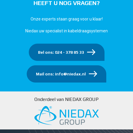
HEEFT U NOG VRAGEN?
Onze experts staan graag voor u klaar!
Niedax uw specialist in kabeldraagsystemen
Bel ons: 024 - 378 85 33
Mail ons: info@niedax.nl
Onderdeel van NIEDAX GROUP