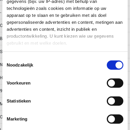
gegevens (bijv. uw IP-adres) met behulp van
technologieën zoals cookies om informatie op uw
-
apparaat op te slaan en te gebruiken met als doel
gepersonaliseerde advertenties en content, metingen aan
Oppervlaktebescherming
advertenties en content, inzicht in publiek en
productontwikkeling. U kunt kiezen wie uw gegevens
Bandverzinkt (sendzimir verzinkt)
gebruikt en met welke doelen.
Scharnierend
Als u het toestaat, willen we ook graag:
Toestemmingsselectie
Noodzakelijk
Nee
Informatie verzamelen over uw geografische locatie,
die tot een paar meter nauwkeurig kan zijn
Hoek
Uw apparaat identificeren door het actief te scannen
Voorkeuren
op specifieke eigenschappen (fingerprinting)
90°
Lees meer over hoe uw persoonlijke gegevens worden
Statistieken
verwerkt en stel uw voorkeuren in het
detailgedeelte
in.
Materiaalkwaliteit
U kunt uw toestemming op elk moment wijzigen of
intrekken in de Cookieverklaring.
Overig
Marketing
We gebruiken cookies om content en advertenties te