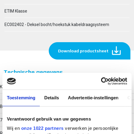
ETIM Klasse
EC002402 - Deksel bocht/hoekstuk kabeldraagsysteem
Download productsheet
Technische gegevens
Kleur
Toestemming
Details
Advertentie-instellingen
Ov
Breedte
Verantwoord gebruik van uw gegevens
70
Wij en
onze 1022 partners
verwerken je persoonlijke
RAL-nummer