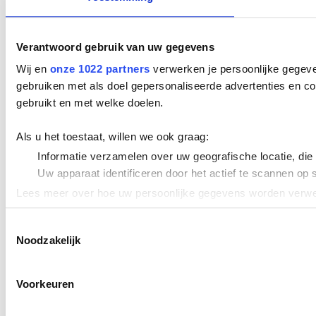
Verantwoord gebruik van uw gegevens
Wij en
onze 1022 partners
verwerken je persoonlijke gegeve
gebruiken met als doel gepersonaliseerde advertenties en co
gebruikt en met welke doelen.
Als u het toestaat, willen we ook graag:
Informatie verzamelen over uw geografische locatie, die
Uw apparaat identificeren door het actief te scannen op 
Lees meer over hoe uw persoonlijke gegevens worden verwer
Cookieverklaring.
Toestemmingsselectie
Noodzakelijk
We gebruiken cookies om content en advertenties te persona
uw gebruik van onze site met onze partners voor social med
verstrekt of die ze hebben verzameld op basis van uw gebru
Voorkeuren