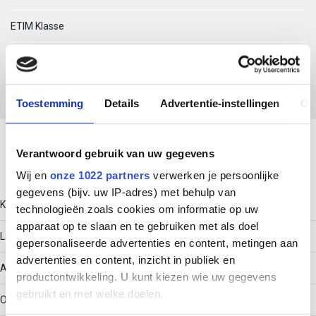
ETIM Klasse
EC011733 - Schroefbevestigingsset
Toestemming
Details
Advertentie-instellingen
Ov
Download productsheet
Verantwoord gebruik van uw gegevens
Technische gegevens
Wij en
onze 1022 partners
verwerken je persoonlijke
gegevens (bijv. uw IP-adres) met behulp van
Kopvorm
technologieën zoals cookies om informatie op uw
apparaat op te slaan en te gebruiken met als doel
Laagbol met vierkant
gepersonaliseerde advertenties en content, metingen aan
advertenties en content, inzicht in publiek en
Aandraaivoorziening
productontwikkeling. U kunt kiezen wie uw gegevens
gebruikt en met welke doelen.
Overig