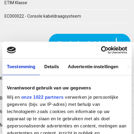
ETIM Klasse
EC000022 - Console kabeldraagsysteem
Download productsheet
Technische gegevens
Toestemming
Details
Advertentie-instellingen
Ov
Kleur
Verantwoord gebruik van uw gegevens
Wij en
onze 1022 partners
verwerken je persoonlijke
Breedte
gegevens (bijv. uw IP-adres) met behulp van
technologieën zoals cookies om informatie op uw
60
apparaat op te slaan en te gebruiken met als doel
Model
gepersonaliseerde advertenties en content, metingen aan
advertenties en content, inzicht in publiek en