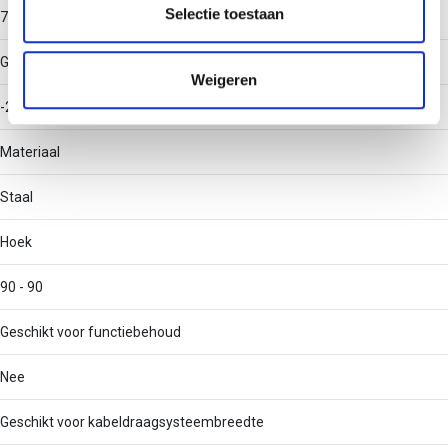
partners kunnen deze gegevens combineren met andere
Selectie toestaan
730
informatie die u aan ze heeft verstrekt of die ze hebben
verzameld op basis van uw gebruik van hun services.
Gebruikstemperatuur
Weigeren
-20 - 120
Materiaal
Staal
Hoek
90 - 90
Geschikt voor functiebehoud
Nee
Geschikt voor kabeldraagsysteembreedte