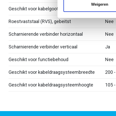
media, adverteren en analys
Weigeren
Geschikt voor kabelgoot
Nee
verstrekt of die ze hebben v
Roestvaststaal (RVS), gebeitst
Nee
Scharnierende verbinder horizontaal
Nee
Scharnierende verbinder verticaal
Ja
Geschikt voor functiebehoud
Nee
Geschikt voor kabeldraagsysteembreedte
200 -
Geschikt voor kabeldraagsysteemhoogte
105 -