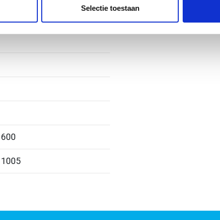
e. Deze partners kunnen deze gegevens combineren met andere i
Selectie toestaan
erzameld op basis van uw gebruik van hun services.
 600
 1005