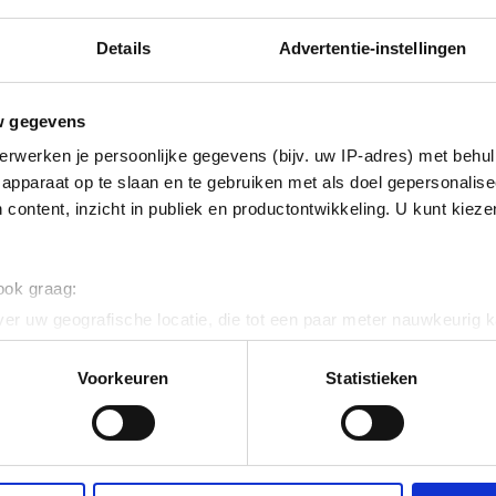
Details
Advertentie-instellingen
ig
w gegevens
- en zuurbestendig staal
erwerken je persoonlijke gegevens (bijv. uw IP-adres) met behul
apparaat op te slaan en te gebruiken met als doel gepersonalise
 content, inzicht in publiek en productontwikkeling. U kunt kiez
 120
 ook graag:
vaststaal (RVS)
er uw geografische locatie, die tot een paar meter nauwkeurig k
n door het actief te scannen op specifieke eigenschappen (fingerp
onlijke gegevens worden verwerkt en stel uw voorkeuren in he
Voorkeuren
Statistieken
jzigen of intrekken in de Cookieverklaring.
ent en advertenties te personaliseren, om functies voor social
. Ook delen we informatie over uw gebruik van onze site met on