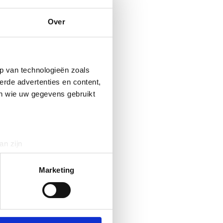
Over
p van technologieën zoals
erde advertenties en content,
en wie uw gegevens gebruikt
an zijn
rinting)
t
detailgedeelte
in. U kunt uw
Marketing
 media te bieden en om ons
ze partners voor social