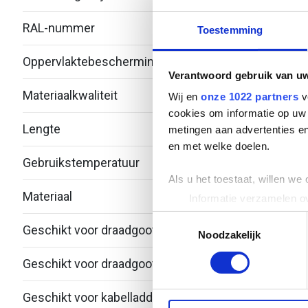
RAL-nummer
-
Toestemming
Oppervlaktebescherming
Over
Verantwoord gebruik van u
Materiaalkwaliteit
Roest
Wij en
onze 1022 partners
v
cookies om informatie op uw 
Lengte
390
metingen aan advertenties en
en met welke doelen.
Gebruikstemperatuur
-20 -
Als u het toestaat, willen we
Materiaal
Roest
Informatie verzamelen ov
Uw apparaat identificere
Toestemmingsselectie
Geschikt voor draadgoot
Nee
Lees meer over hoe uw perso
Noodzakelijk
toestemming op elk moment wi
Geschikt voor draadgootdraad
- - -
We gebruiken cookies om cont
Geschikt voor kabelladder
Ja
websiteverkeer te analyseren