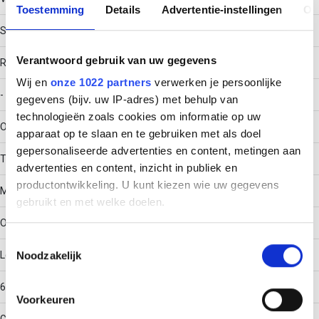
Toestemming
Details
Advertentie-instellingen
Ov
Schroefverbinder
Verantwoord gebruik van uw gegevens
RAL-nummer
Wij en
onze 1022 partners
verwerken je persoonlijke
-
gegevens (bijv. uw IP-adres) met behulp van
technologieën zoals cookies om informatie op uw
Oppervlaktebescherming
apparaat op te slaan en te gebruiken met als doel
gepersonaliseerde advertenties en content, metingen aan
Thermisch verzinkt (Hot-dip)
advertenties en content, inzicht in publiek en
productontwikkeling. U kunt kiezen wie uw gegevens
Materiaalkwaliteit
gebruikt en met welke doelen.
Overig
Als u het toestaat, willen we ook graag:
Toestemmingsselectie
Noodzakelijk
Lengte
Informatie verzamelen over uw geografische locatie,
die tot een paar meter nauwkeurig kan zijn
660
Uw apparaat identificeren door het actief te scannen
Voorkeuren
op specifieke eigenschappen (fingerprinting)