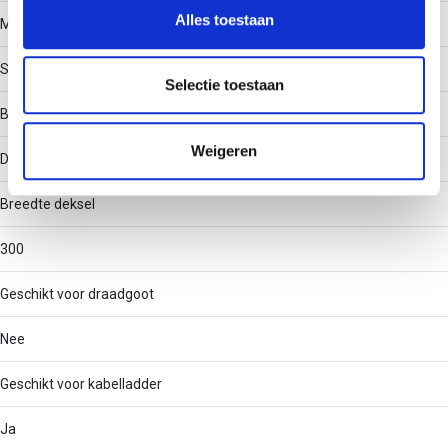
en om ons websiteverkeer te analyseren. Ook delen we
Alles toestaan
Materiaal
informatie over uw gebruik van onze site met onze
partners voor social media, adverteren en analyse. Deze
Staal
partners kunnen deze gegevens combineren met andere
Selectie toestaan
informatie die u aan ze heeft verstrekt of die ze hebben
Bevestigingswijze
verzameld op basis van uw gebruik van hun services.
Weigeren
Draaigrendel
Breedte deksel
300
Geschikt voor draadgoot
Nee
Geschikt voor kabelladder
Ja