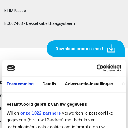
ETIM Klasse
EC002403 - Deksel kabeldraagsysteem
Download productsheet
Technische gegevens
Kleur
Toestemming
Details
Advertentie-instellingen
Ov
Overig
Verantwoord gebruik van uw gegevens
RAL-nummer
Wij en
onze 1022 partners
verwerken je persoonlijke
gegevens (bijv. uw IP-adres) met behulp van
-
technologieën zoals cookies om informatie op uw