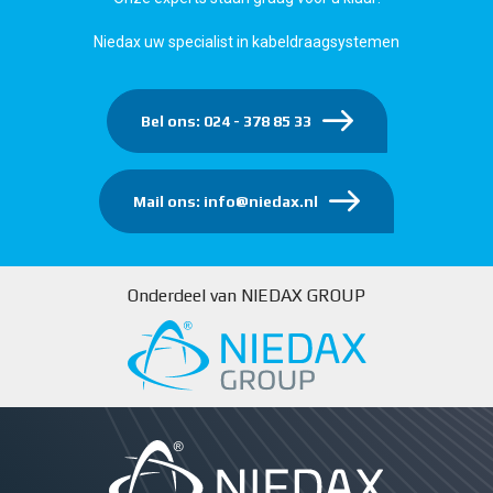
Niedax uw specialist in kabeldraagsystemen
Bel ons: 024 - 378 85 33
Mail ons: info@niedax.nl
Onderdeel van NIEDAX GROUP