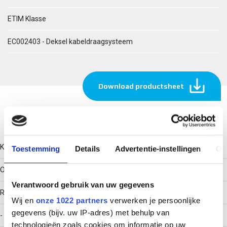
ETIM Klasse
EC002403 - Deksel kabeldraagsysteem
Download productsheet
Technische gegevens
Kleur
Toestemming
Details
Advertentie-instellingen
Ov
Overig
Verantwoord gebruik van uw gegevens
RAL-nummer
Wij en
onze 1022 partners
verwerken je persoonlijke
gegevens (bijv. uw IP-adres) met behulp van
-
technologieën zoals cookies om informatie op uw