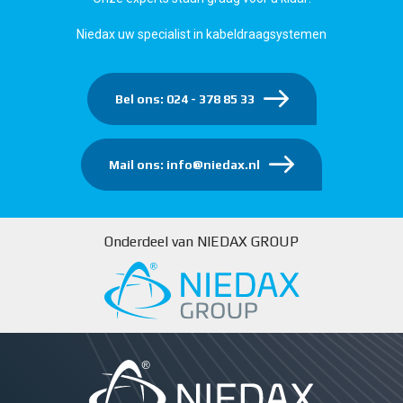
Niedax uw specialist in kabeldraagsystemen
Bel ons: 024 - 378 85 33
Mail ons: info@niedax.nl
Onderdeel van NIEDAX GROUP