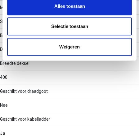
en om ons websiteverkeer te analyseren. Ook delen we
Alles toestaan
Materiaal
informatie over uw gebruik van onze site met onze
partners voor social media, adverteren en analyse. Deze
Staal
partners kunnen deze gegevens combineren met andere
Selectie toestaan
informatie die u aan ze heeft verstrekt of die ze hebben
Bevestigingswijze
verzameld op basis van uw gebruik van hun services.
Weigeren
Draaigrendel
Breedte deksel
400
Geschikt voor draadgoot
Nee
Geschikt voor kabelladder
Ja