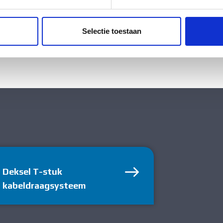
ent en advertenties te personaliseren, om functies voor social
el (open vorm)
. Ook delen we informatie over uw gebruik van onze site met on
e. Deze partners kunnen deze gegevens combineren met andere i
Selectie toestaan
erzameld op basis van uw gebruik van hun services.
Deksel T-stuk
kabeldraagsysteem