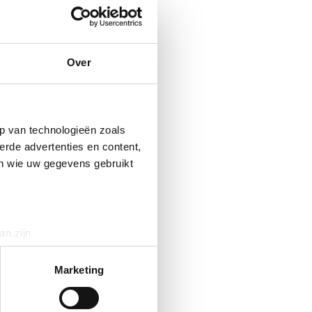
Over
p van technologieën zoals
erde advertenties en content,
en wie uw gegevens gebruikt
an zijn
rinting)
t
detailgedeelte
in. U kunt uw
Marketing