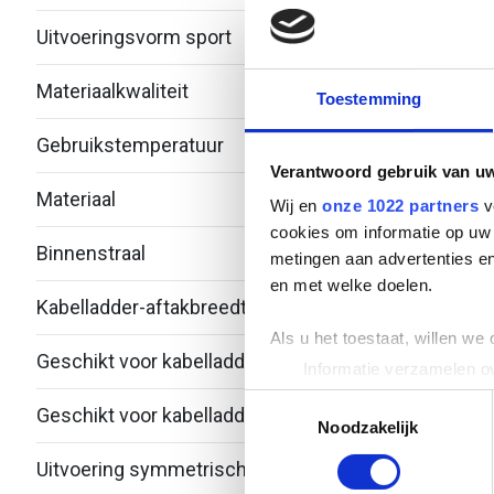
Uitvoeringsvorm sport
Profi
Materiaalkwaliteit
RVS 
Toestemming
Gebruikstemperatuur
-20 -
Verantwoord gebruik van u
Materiaal
Roest
Wij en
onze 1022 partners
v
cookies om informatie op uw 
Binnenstraal
500
metingen aan advertenties en
en met welke doelen.
Kabelladder-aftakbreedte
400
Als u het toestaat, willen we
Geschikt voor kabelladderbreedte
400
Informatie verzamelen ov
Uw apparaat identificere
Toestemmingsselectie
Geschikt voor kabelladderhoogte
105
Lees meer over hoe uw perso
Noodzakelijk
toestemming op elk moment wi
Uitvoering symmetrisch
Ja