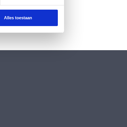
 media te bieden en om ons
ze partners voor social
nformatie die u aan ze heeft
Alles toestaan