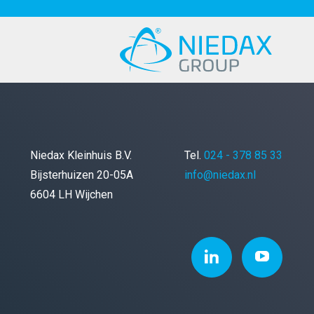
Niedax Kleinhuis B.V.
Tel.
024 - 378 85 33
Bijsterhuizen 20-05A
info@niedax.nl
6604 LH Wijchen