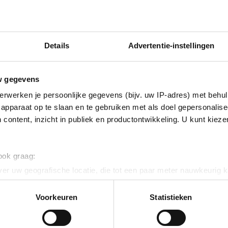
el ongeperforeerd
304 (1.4301)
Details
Advertentie-instellingen
 120
w gegevens
vaststaal (RVS)
erwerken je persoonlijke gegevens (bijv. uw IP-adres) met behul
apparaat op te slaan en te gebruiken met als doel gepersonalise
 content, inzicht in publiek en productontwikkeling. U kunt kiez
 ook graag:
er uw geografische locatie, die tot een paar meter nauwkeurig k
n door het actief te scannen op specifieke eigenschappen (fingerp
onlijke gegevens worden verwerkt en stel uw voorkeuren in he
Voorkeuren
Statistieken
jzigen of intrekken in de Cookieverklaring.