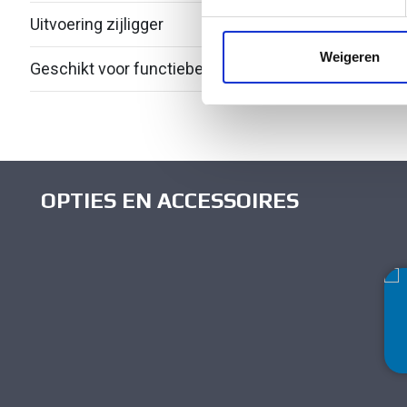
We gebruiken cookies om cont
Uitvoering zijligger
Profi
websiteverkeer te analyseren
media, adverteren en analys
Weigeren
Geschikt voor functiebehoud
Nee
verstrekt of die ze hebben v
OPTIES EN ACCESSOIRES