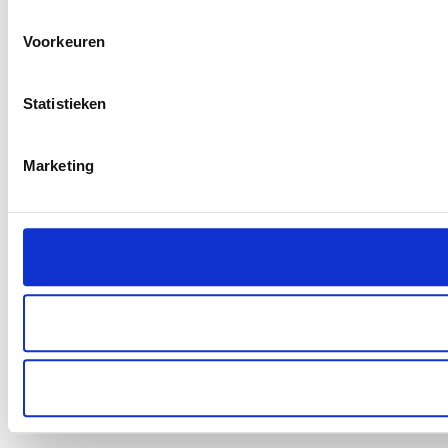
uw gebruik van onze site met onze partners voor social med
verstrekt of die ze hebben verzameld op basis van uw gebru
Voorkeuren
Statistieken
Marketing