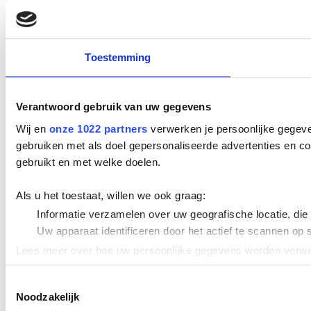
Toestemming
Verantwoord gebruik van uw gegevens
Wij en
onze 1022 partners
verwerken je persoonlijke gegeve
gebruiken met als doel gepersonaliseerde advertenties en co
gebruikt en met welke doelen.
Als u het toestaat, willen we ook graag:
Informatie verzamelen over uw geografische locatie, die
Uw apparaat identificeren door het actief te scannen op 
Lees meer over hoe uw persoonlijke gegevens worden verwer
Cookieverklaring.
Toestemmingsselectie
Noodzakelijk
We gebruiken cookies om content en advertenties te persona