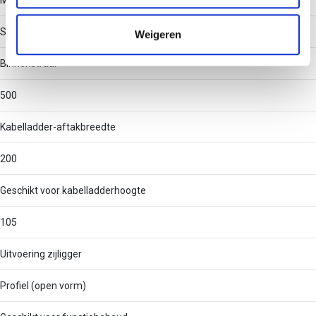
Materiaal
informatie die u aan ze heeft verstrekt of die ze hebben
verzameld op basis van uw gebruik van hun services.
Staal
Weigeren
Binnenstraal
500
Kabelladder-aftakbreedte
200
Geschikt voor kabelladderhoogte
105
Uitvoering zijligger
Profiel (open vorm)