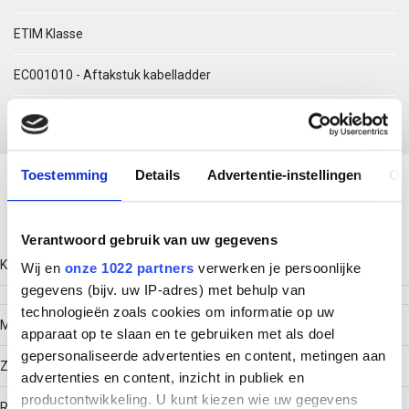
ETIM Klasse
EC001010 - Aftakstuk kabelladder
Download productsheet
Toestemming
Details
Advertentie-instellingen
Ov
Technische gegevens
Verantwoord gebruik van uw gegevens
Kleur
Wij en
onze 1022 partners
verwerken je persoonlijke
gegevens (bijv. uw IP-adres) met behulp van
technologieën zoals cookies om informatie op uw
Model
apparaat op te slaan en te gebruiken met als doel
gepersonaliseerde advertenties en content, metingen aan
Zonder verbinder
advertenties en content, inzicht in publiek en
productontwikkeling. U kunt kiezen wie uw gegevens
RAL-nummer