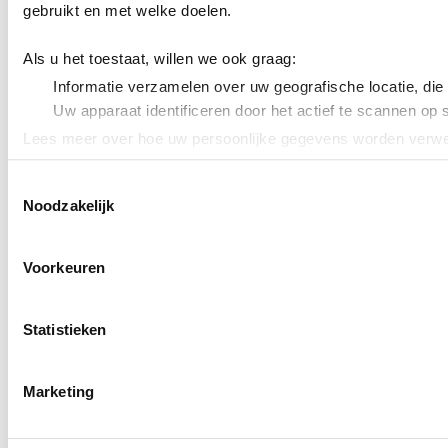
gebruikt en met welke doelen.
Als u het toestaat, willen we ook graag:
Informatie verzamelen over uw geografische locatie, die
Uw apparaat identificeren door het actief te scannen op 
Lees meer over hoe uw persoonlijke gegevens worden verwer
Cookieverklaring.
Toestemmingsselectie
Noodzakelijk
We gebruiken cookies om content en advertenties te persona
uw gebruik van onze site met onze partners voor social med
verstrekt of die ze hebben verzameld op basis van uw gebru
Voorkeuren
Statistieken
Marketing