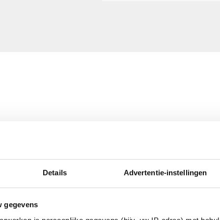
er verbinder
Details
Advertentie-instellingen
erzinkt (sendzimir
nkt)
w gegevens