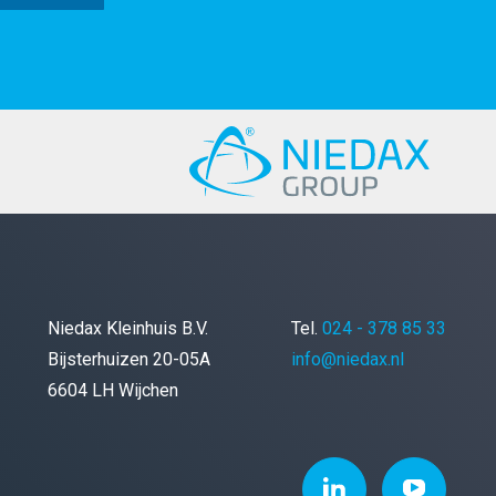
Niedax Kleinhuis B.V.
Tel.
024 - 378 85 33
Bijsterhuizen 20-05A
info@niedax.nl
6604 LH Wijchen