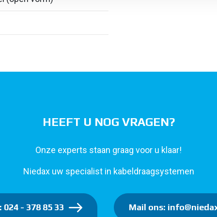
HEEFT U NOG VRAGEN?
Onze experts staan graag voor u klaar!
Niedax uw specialist in kabeldraagsystemen
: 024 - 378 85 33
Mail ons: info@niedax