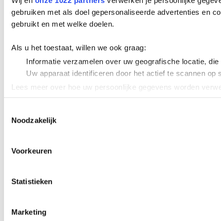
Wij en
onze 1022 partners
verwerken je persoonlijke gegeve
gebruiken met als doel gepersonaliseerde advertenties en co
gebruikt en met welke doelen.
Als u het toestaat, willen we ook graag:
Informatie verzamelen over uw geografische locatie, die
Uw apparaat identificeren door het actief te scannen op 
Lees meer over hoe uw persoonlijke gegevens worden verwer
Cookieverklaring.
Toestemmingsselectie
Noodzakelijk
We gebruiken cookies om content en advertenties te persona
uw gebruik van onze site met onze partners voor social med
verstrekt of die ze hebben verzameld op basis van uw gebru
Voorkeuren
Statistieken
Marketing