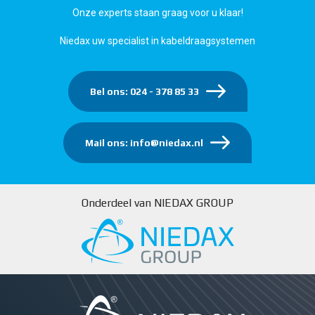
Onze experts staan graag voor u klaar!
Niedax uw specialist in kabeldraagsystemen
Bel ons: 024 - 378 85 33
Mail ons: info@niedax.nl
Onderdeel van NIEDAX GROUP