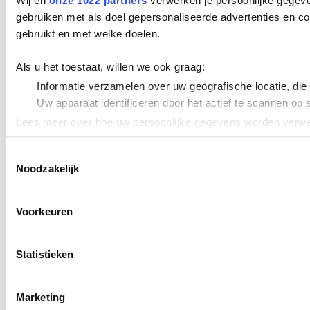
Wij en
onze 1022 partners
verwerken je persoonlijke gegeve
gebruiken met als doel gepersonaliseerde advertenties en co
gebruikt en met welke doelen.
Als u het toestaat, willen we ook graag:
Informatie verzamelen over uw geografische locatie, die
Uw apparaat identificeren door het actief te scannen op 
Lees meer over hoe uw persoonlijke gegevens worden verwer
Cookieverklaring.
Toestemmingsselectie
Noodzakelijk
We gebruiken cookies om content en advertenties te persona
uw gebruik van onze site met onze partners voor social med
verstrekt of die ze hebben verzameld op basis van uw gebru
Voorkeuren
Statistieken
Marketing