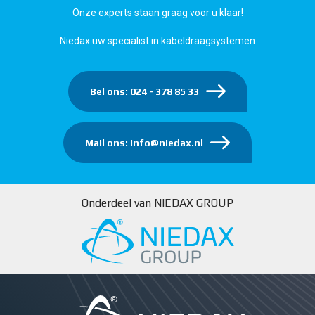
Onze experts staan graag voor u klaar!
Niedax uw specialist in kabeldraagsystemen
Bel ons: 024 - 378 85 33
Mail ons: info@niedax.nl
Onderdeel van NIEDAX GROUP