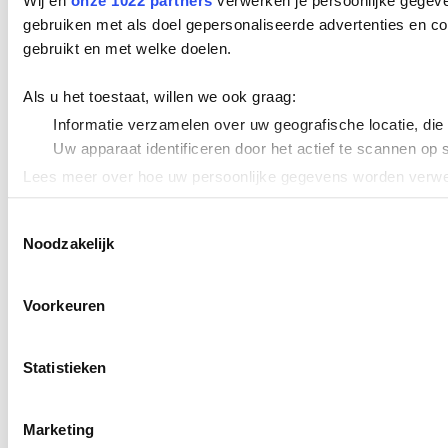
Wij en
onze 1022 partners
verwerken je persoonlijke gegeve
gebruiken met als doel gepersonaliseerde advertenties en co
gebruikt en met welke doelen.
Als u het toestaat, willen we ook graag:
Informatie verzamelen over uw geografische locatie, die
Uw apparaat identificeren door het actief te scannen op 
Lees meer over hoe uw persoonlijke gegevens worden verwer
Cookieverklaring.
Toestemmingsselectie
Noodzakelijk
We gebruiken cookies om content en advertenties te persona
uw gebruik van onze site met onze partners voor social med
verstrekt of die ze hebben verzameld op basis van uw gebru
Voorkeuren
Statistieken
Marketing