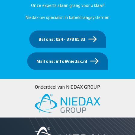
Onze experts staan graag voor u klaar!
Niedax uw specialist in kabeldraagsystemen
Bel ons: 024 - 378 85 33
Mail ons: info@niedax.nl
Onderdeel van NIEDAX GROUP