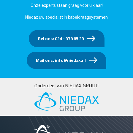
Onze experts staan graag voor u klaar!
Niedax uw specialist in kabeldraagsystemen
Bel ons: 024 - 378 85 33
Mail ons: info@niedax.nl
Onderdeel van NIEDAX GROUP