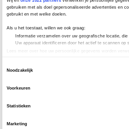
Wij en
onze 1022 partners
verwerken je persoonlijke gegeve
gebruiken met als doel gepersonaliseerde advertenties en co
gebruikt en met welke doelen.
Als u het toestaat, willen we ook graag:
Informatie verzamelen over uw geografische locatie, die
Uw apparaat identificeren door het actief te scannen op 
Lees meer over hoe uw persoonlijke gegevens worden verwer
Cookieverklaring.
Toestemmingsselectie
Noodzakelijk
We gebruiken cookies om content en advertenties te persona
uw gebruik van onze site met onze partners voor social med
verstrekt of die ze hebben verzameld op basis van uw gebru
Voorkeuren
Statistieken
Marketing