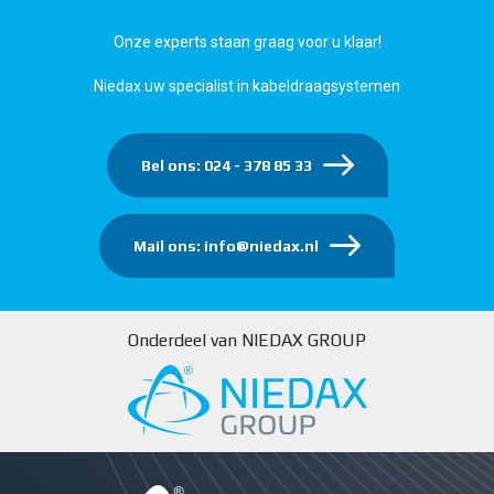
Onze experts staan graag voor u klaar!
Niedax uw specialist in kabeldraagsystemen
Bel ons: 024 - 378 85 33
Mail ons: info@niedax.nl
Onderdeel van NIEDAX GROUP