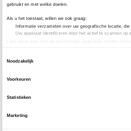
gebruikt en met welke doelen.
Als u het toestaat, willen we ook graag:
Informatie verzamelen over uw geografische locatie, die
Uw apparaat identificeren door het actief te scannen op 
Lees meer over hoe uw persoonlijke gegevens worden verwer
Cookieverklaring.
Toestemmingsselectie
Noodzakelijk
We gebruiken cookies om content en advertenties te persona
uw gebruik van onze site met onze partners voor social med
verstrekt of die ze hebben verzameld op basis van uw gebru
Voorkeuren
Statistieken
Marketing