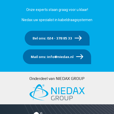
Onze experts staan graag voor u klaar!
Niedax uw specialist in kabeldraagsystemen
Bel ons: 024 - 378 85 33
Mail ons: info@niedax.nl
Onderdeel van NIEDAX GROUP