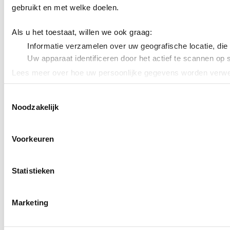
gebruikt en met welke doelen.
Als u het toestaat, willen we ook graag:
Informatie verzamelen over uw geografische locatie, die
Uw apparaat identificeren door het actief te scannen op 
Lees meer over hoe uw persoonlijke gegevens worden verwer
Cookieverklaring.
Toestemmingsselectie
Noodzakelijk
We gebruiken cookies om content en advertenties te persona
uw gebruik van onze site met onze partners voor social med
verstrekt of die ze hebben verzameld op basis van uw gebru
Voorkeuren
Statistieken
Marketing