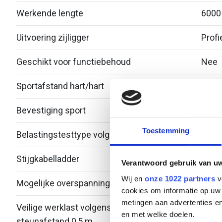
Werkende lengte
6000
Uitvoering zijligger
Profi
Geschikt voor functiebehoud
Nee
Sportafstand hart/hart
300
Bevestiging sport
Gepo
Toestemming
Belastingstesttype volgens IEC 61537
Type 
Stijgkabelladder
Nee
Verantwoord gebruik van u
Wij en
onze 1022 partners
v
Mogelijke overspanning
3 - 9
cookies om informatie op uw 
metingen aan advertenties en
Veilige werklast volgens IEC 61537 met
-
en met welke doelen.
steunafstand 0,5 m