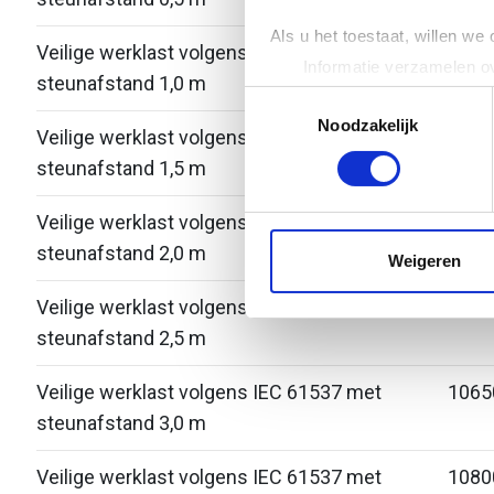
Als u het toestaat, willen we
Veilige werklast volgens IEC 61537 met
-
Informatie verzamelen ov
steunafstand 1,0 m
Uw apparaat identificere
Toestemmingsselectie
Lees meer over hoe uw perso
Noodzakelijk
Veilige werklast volgens IEC 61537 met
-
toestemming op elk moment wi
steunafstand 1,5 m
We gebruiken cookies om cont
Veilige werklast volgens IEC 61537 met
-
websiteverkeer te analyseren
steunafstand 2,0 m
media, adverteren en analys
Weigeren
verstrekt of die ze hebben v
Veilige werklast volgens IEC 61537 met
-
steunafstand 2,5 m
Veilige werklast volgens IEC 61537 met
1065
steunafstand 3,0 m
Veilige werklast volgens IEC 61537 met
1080