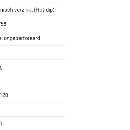
isch verzinkt (Hot-dip)
758
el ongeperforeerd
ig
 120
0