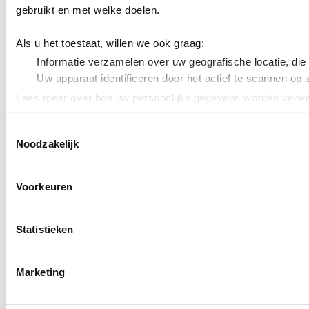
gebruikt en met welke doelen.
Als u het toestaat, willen we ook graag:
Informatie verzamelen over uw geografische locatie, die
Uw apparaat identificeren door het actief te scannen op 
Lees meer over hoe uw persoonlijke gegevens worden verwer
Cookieverklaring.
Toestemmingsselectie
Noodzakelijk
We gebruiken cookies om content en advertenties te persona
uw gebruik van onze site met onze partners voor social med
verstrekt of die ze hebben verzameld op basis van uw gebru
Voorkeuren
Statistieken
Marketing