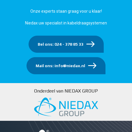
Onze experts staan graag voor u klaar!
Niedax uw specialist in kabeldraagsystemen
Bel ons: 024 - 378 85 33
Mail ons: info@niedax.nl
Onderdeel van NIEDAX GROUP