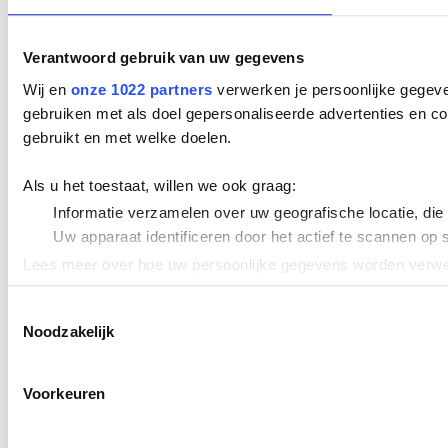
Verantwoord gebruik van uw gegevens
Wij en
onze 1022 partners
verwerken je persoonlijke gegeve
gebruiken met als doel gepersonaliseerde advertenties en co
gebruikt en met welke doelen.
Als u het toestaat, willen we ook graag:
Informatie verzamelen over uw geografische locatie, die
Uw apparaat identificeren door het actief te scannen op 
Lees meer over hoe uw persoonlijke gegevens worden verwer
Cookieverklaring.
Toestemmingsselectie
Noodzakelijk
We gebruiken cookies om content en advertenties te persona
uw gebruik van onze site met onze partners voor social med
verstrekt of die ze hebben verzameld op basis van uw gebru
Voorkeuren