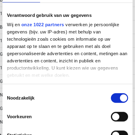
Boorgatdiameter
10
Verantwoord gebruik van uw gegevens
Wij en
onze 1022 partners
verwerken je persoonlijke
Boorgatdiepte
gegevens (bijv. uw IP-adres) met behulp van
technologieën zoals cookies om informatie op uw
110
apparaat op te slaan en te gebruiken met als doel
gepersonaliseerde advertenties en content, metingen aan
Geschikt voor schroefdiameter
advertenties en content, inzicht in publiek en
10 - 10
productontwikkeling. U kunt kiezen wie uw gegevens
gebruikt en met welke doelen.
Geschikt voor gasbeton
Als u het toestaat, willen we ook graag:
Toestemmingsselectie
Nee
Noodzakelijk
Informatie verzamelen over uw geografische locatie,
die tot een paar meter nauwkeurig kan zijn
Geschikt voor houtdraadbout
Uw apparaat identificeren door het actief te scannen
Voorkeuren
op specifieke eigenschappen (fingerprinting)
Nee
Lees meer over hoe uw persoonlijke gegevens worden