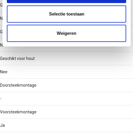
Geschikt voor bevestiging met kabelbundelband
partners voor social media, adverteren en analyse. Deze
partners kunnen deze gegevens combineren met andere
Selectie toestaan
Nee
informatie die u aan ze heeft verstrekt of die ze hebben
verzameld op basis van uw gebruik van hun services.
Geschikt voor gipskarton
Weigeren
Nee
Geschikt voor hout
Nee
Doorsteekmontage
-
Voorsteekmontage
Ja