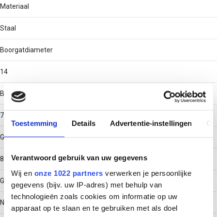
Materiaal
Staal
Boorgatdiameter
14
Boorgatdiepte
70
Toestemming
Details
Advertentie-instellingen
Ov
Geschikt voor schroefdiameter
Verantwoord gebruik van uw gegevens
8 - 8
Wij en
onze 1022 partners
verwerken je persoonlijke
Geschikt voor gasbeton
gegevens (bijv. uw IP-adres) met behulp van
technologieën zoals cookies om informatie op uw
Nee
apparaat op te slaan en te gebruiken met als doel