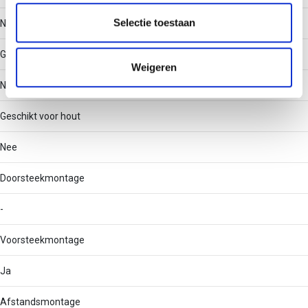
partners voor social media, adverteren en analyse. Deze
partners kunnen deze gegevens combineren met andere
Selectie toestaan
Nee
informatie die u aan ze heeft verstrekt of die ze hebben
verzameld op basis van uw gebruik van hun services.
Geschikt voor gipskarton
Weigeren
Nee
Geschikt voor hout
Nee
Doorsteekmontage
-
Voorsteekmontage
Ja
Afstandsmontage