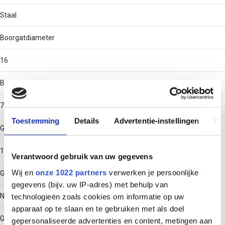
Staal
Boorgatdiameter
16
Boorgatdiepte
70
Toestemming
Details
Advertentie-instellingen
Ov
Geschikt voor schroefdiameter
10 - 10
Verantwoord gebruik van uw gegevens
Wij en
onze 1022 partners
verwerken je persoonlijke
Geschikt voor gasbeton
gegevens (bijv. uw IP-adres) met behulp van
Nee
technologieën zoals cookies om informatie op uw
apparaat op te slaan en te gebruiken met als doel
Geschikt voor houtdraadbout
gepersonaliseerde advertenties en content, metingen aan