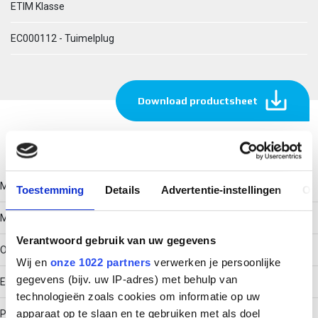
ETIM Klasse
EC000112 - Tuimelplug
Download productsheet
Technische gegevens
Model
Toestemming
Details
Advertentie-instellingen
Ov
Met plafondhaak
Verantwoord gebruik van uw gegevens
Oppervlaktebescherming
Wij en
onze 1022 partners
verwerken je persoonlijke
gegevens (bijv. uw IP-adres) met behulp van
Elektrolytisch verzinkt
technologieën zoals cookies om informatie op uw
apparaat op te slaan en te gebruiken met als doel
Pluglengte