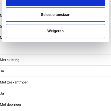
informatie over uw gebruik van onze site met onze
15
partners voor social media, adverteren en analyse. Deze
partners kunnen deze gegevens combineren met andere
Selectie toestaan
Max. plaatdikte
informatie die u aan ze heeft verstrekt of die ze hebben
verzameld op basis van uw gebruik van hun services.
50
Weigeren
Min. diepte holle ruimte
-
Met sluitring
Ja
Met zeskantmoer
Ja
Met dopmoer