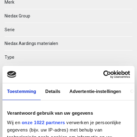
Merk
Niedax Group
Serie
Niedax Aardings materialen
Type
251
EAN Code
Toestemming
Details
Advertentie-instellingen
Ov
04013339152407
Technische omschrijving
Verantwoord gebruik van uw gegevens
Wij en
onze 1022 partners
verwerken je persoonlijke
251 G AARDAFSTANDKLEM
gegevens (bijv. uw IP-adres) met behulp van