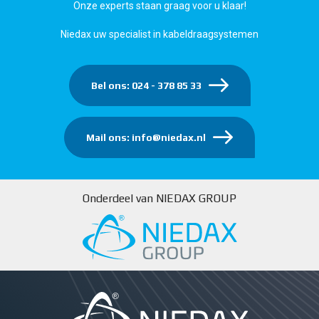
Onze experts staan graag voor u klaar!
Niedax uw specialist in kabeldraagsystemen
Bel ons: 024 - 378 85 33
Mail ons: info@niedax.nl
Onderdeel van NIEDAX GROUP