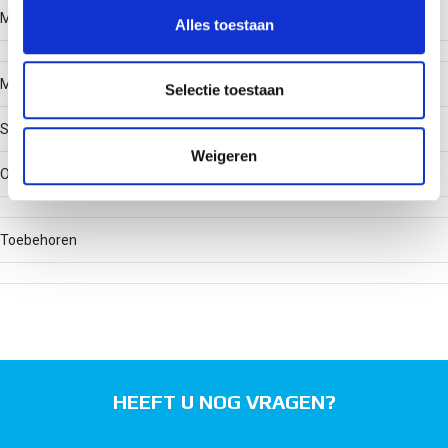
en om ons websiteverkeer te analyseren. Ook delen we
Materiaalkwaliteit
Alles toestaan
informatie over uw gebruik van onze site met onze
partners voor social media, adverteren en analyse. Deze
Materiaal
partners kunnen deze gegevens combineren met andere
Selectie toestaan
informatie die u aan ze heeft verstrekt of die ze hebben
Staal
verzameld op basis van uw gebruik van hun services.
Weigeren
Onderdeel
Toebehoren
HEEFT U NOG VRAGEN?