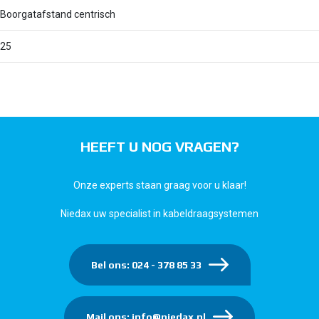
Boorgatafstand centrisch
25
HEEFT U NOG VRAGEN?
Onze experts staan graag voor u klaar!
Niedax uw specialist in kabeldraagsystemen
Bel ons: 024 - 378 85 33
Mail ons: info@niedax.nl