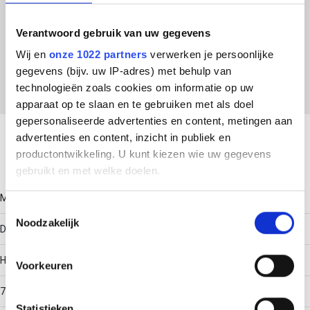
ETIM Klasse
Verantwoord gebruik van uw gegevens
EC001285 - Montagerail voor elektrische/industriële
regelapparatuur
Wij en
onze 1022 partners
verwerken je persoonlijke
gegevens (bijv. uw IP-adres) met behulp van
technologieën zoals cookies om informatie op uw
apparaat op te slaan en te gebruiken met als doel
Download productsheet
gepersonaliseerde advertenties en content, metingen aan
advertenties en content, inzicht in publiek en
productontwikkeling. U kunt kiezen wie uw gegevens
Technische gegevens
gebruikt en met welke doelen.
Model
Als u het toestaat, willen we ook graag:
Toestemmingsselectie
Noodzakelijk
Informatie verzamelen over uw geografische locatie,
DIN-rail 35/7,5
die tot een paar meter nauwkeurig kan zijn
Uw apparaat identificeren door het actief te scannen
Hoogte
Voorkeuren
op specifieke eigenschappen (fingerprinting)
7.5
Lees meer over hoe uw persoonlijke gegevens worden
Statistieken
verwerkt en stel uw voorkeuren in het
detailgedeelte
in.