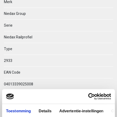
Merk
Niedax Group
Serie
Niedax Railprofiel
Type
2933
EAN Code
04013339025008
Technische omschrijving
2933/4 SL OMEGA-PROFIEL
Toestemming
Details
Advertentie-instellingen
Ov