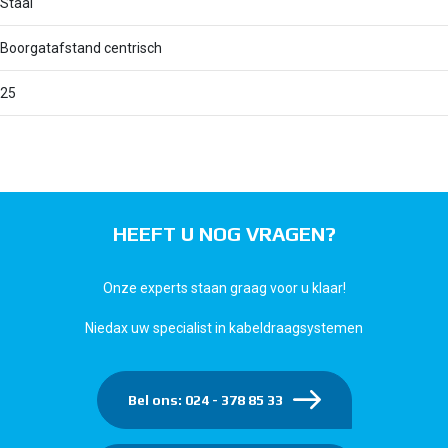
Staal
Boorgatafstand centrisch
25
HEEFT U NOG VRAGEN?
Onze experts staan graag voor u klaar!
Niedax uw specialist in kabeldraagsystemen
Bel ons: 024 - 378 85 33