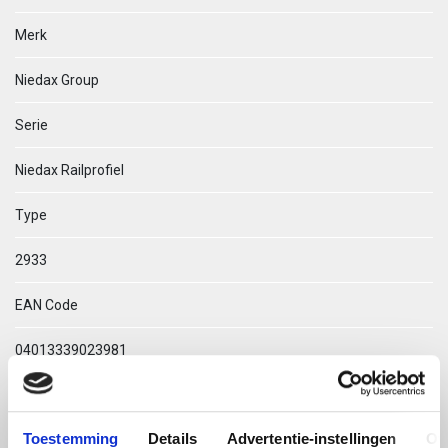
Merk
Niedax Group
Serie
Niedax Railprofiel
Type
2933
EAN Code
04013339023981
Technische omschrijving
Toestemming
Details
Advertentie-instellingen
Ov
2933/2 GL6 OMEGA-PROFIEL