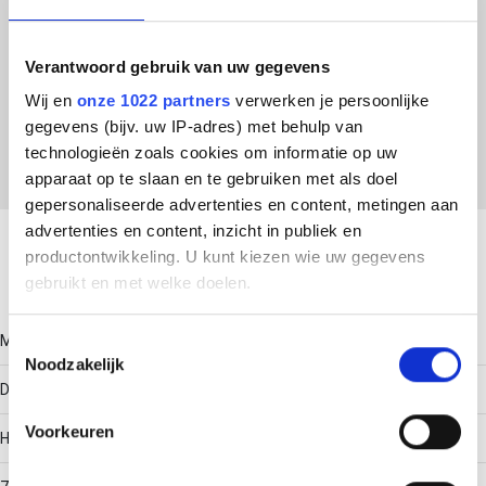
ETIM Klasse
Verantwoord gebruik van uw gegevens
EC001285 - Montagerail voor elektrische/industriële
Wij en
onze 1022 partners
verwerken je persoonlijke
regelapparatuur
gegevens (bijv. uw IP-adres) met behulp van
technologieën zoals cookies om informatie op uw
apparaat op te slaan en te gebruiken met als doel
gepersonaliseerde advertenties en content, metingen aan
Download productsheet
advertenties en content, inzicht in publiek en
productontwikkeling. U kunt kiezen wie uw gegevens
gebruikt en met welke doelen.
Technische gegevens
Als u het toestaat, willen we ook graag:
Model
Toestemmingsselectie
Noodzakelijk
Informatie verzamelen over uw geografische locatie,
DIN-rail 35/7,5
die tot een paar meter nauwkeurig kan zijn
Uw apparaat identificeren door het actief te scannen
Voorkeuren
Hoogte
op specifieke eigenschappen (fingerprinting)
Lees meer over hoe uw persoonlijke gegevens worden