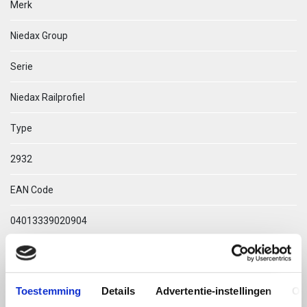
Merk
Niedax Group
Serie
Niedax Railprofiel
Type
2932
EAN Code
04013339020904
Technische omschrijving
2932/2 GO C-PROFIEL
Toestemming
Details
Advertentie-instellingen
Ov