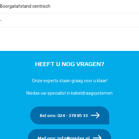
Boorgatafstand centrisch
-
HEEFT U NOG VRAGEN?
Onze experts staan graag voor u klaar!
Niedax uw specialist in kabeldraagsystemen
Bel ons: 024 - 378 85 33
Mail ons: info@niedax.nl