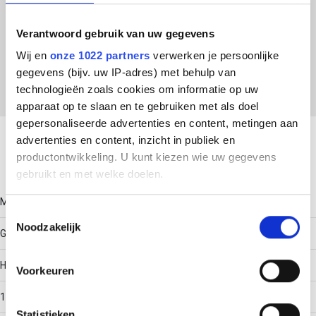
ETIM Klasse
Verantwoord gebruik van uw gegevens
EC001285 - Montagerail voor elektrische/industriële
regelapparatuur
Wij en
onze 1022 partners
verwerken je persoonlijke
gegevens (bijv. uw IP-adres) met behulp van
technologieën zoals cookies om informatie op uw
apparaat op te slaan en te gebruiken met als doel
Download productsheet
gepersonaliseerde advertenties en content, metingen aan
advertenties en content, inzicht in publiek en
productontwikkeling. U kunt kiezen wie uw gegevens
Technische gegevens
gebruikt en met welke doelen.
Model
Als u het toestaat, willen we ook graag:
Toestemmingsselectie
Noodzakelijk
Informatie verzamelen over uw geografische locatie,
G-rail
die tot een paar meter nauwkeurig kan zijn
Uw apparaat identificeren door het actief te scannen
Hoogte
Voorkeuren
op specifieke eigenschappen (fingerprinting)
15
Lees meer over hoe uw persoonlijke gegevens worden
Statistieken
verwerkt en stel uw voorkeuren in het
detailgedeelte
in.