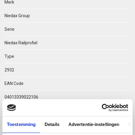
Merk
Niedax Group
Serie
Niedax Railprofiel
Type
2932
EAN Code
04013339022106
Technische omschrijving
Toestemming
Details
Advertentie-instellingen
Ov
2932/2 ERO C-PROFIEL