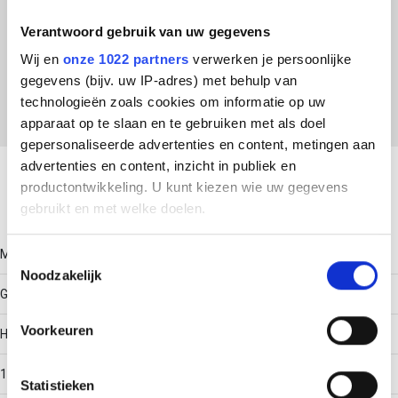
ETIM Klasse
Verantwoord gebruik van uw gegevens
EC001285 - Montagerail voor elektrische/industriële
Wij en
onze 1022 partners
verwerken je persoonlijke
regelapparatuur
gegevens (bijv. uw IP-adres) met behulp van
technologieën zoals cookies om informatie op uw
apparaat op te slaan en te gebruiken met als doel
gepersonaliseerde advertenties en content, metingen aan
Download productsheet
advertenties en content, inzicht in publiek en
productontwikkeling. U kunt kiezen wie uw gegevens
Technische gegevens
gebruikt en met welke doelen.
Als u het toestaat, willen we ook graag:
Model
Toestemmingsselectie
Noodzakelijk
Informatie verzamelen over uw geografische locatie,
G-rail
die tot een paar meter nauwkeurig kan zijn
Uw apparaat identificeren door het actief te scannen
Voorkeuren
Hoogte
op specifieke eigenschappen (fingerprinting)
Lees meer over hoe uw persoonlijke gegevens worden
15
Statistieken
verwerkt en stel uw voorkeuren in het
detailgedeelte
in.