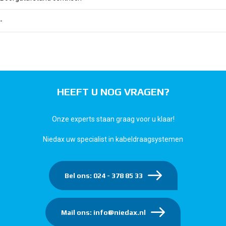
-
HEEFT U NOG VRAGEN?
Onze experts staan graag voor u klaar!
Niedax uw specialist in kabeldraagsystemen
Bel ons: 024 - 378 85 33
Mail ons: info@niedax.nl