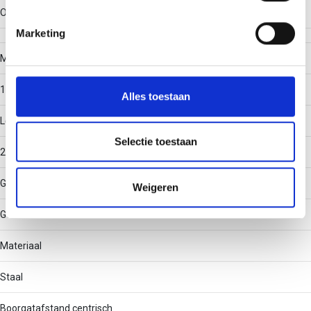
U kunt uw toestemming op elk moment wijzigen of
Oppervlaktebescherming
intrekken in de Cookieverklaring.
Marketing
We gebruiken cookies om content en advertenties te
Materiaaldikte
personaliseren, om functies voor social media te bieden
1.5
en om ons websiteverkeer te analyseren. Ook delen we
Alles toestaan
informatie over uw gebruik van onze site met onze
Lengte
partners voor social media, adverteren en analyse. Deze
partners kunnen deze gegevens combineren met andere
Selectie toestaan
2000
informatie die u aan ze heeft verstrekt of die ze hebben
verzameld op basis van uw gebruik van hun services.
Gatvorm
Weigeren
Geen
Materiaal
Staal
Boorgatafstand centrisch