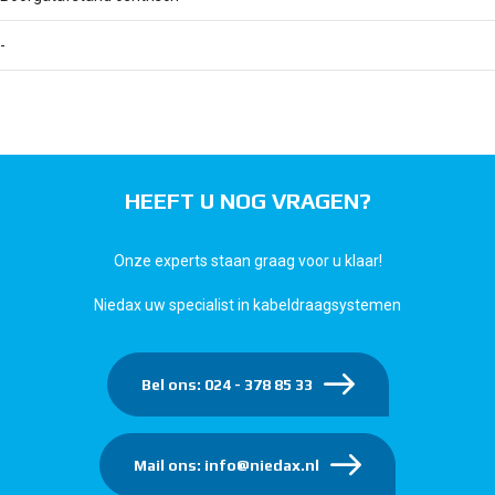
-
HEEFT U NOG VRAGEN?
Onze experts staan graag voor u klaar!
Niedax uw specialist in kabeldraagsystemen
Bel ons: 024 - 378 85 33
Mail ons: info@niedax.nl