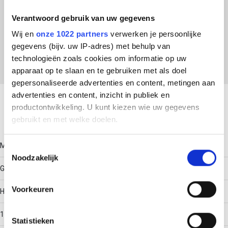
ETIM Klasse
Verantwoord gebruik van uw gegevens
EC001285 - Montagerail voor elektrische/industriële
Wij en
onze 1022 partners
verwerken je persoonlijke
regelapparatuur
gegevens (bijv. uw IP-adres) met behulp van
technologieën zoals cookies om informatie op uw
apparaat op te slaan en te gebruiken met als doel
gepersonaliseerde advertenties en content, metingen aan
Download productsheet
advertenties en content, inzicht in publiek en
productontwikkeling. U kunt kiezen wie uw gegevens
Technische gegevens
gebruikt en met welke doelen.
Als u het toestaat, willen we ook graag:
Model
Toestemmingsselectie
Noodzakelijk
Informatie verzamelen over uw geografische locatie,
G-rail
die tot een paar meter nauwkeurig kan zijn
Uw apparaat identificeren door het actief te scannen
Voorkeuren
Hoogte
op specifieke eigenschappen (fingerprinting)
Lees meer over hoe uw persoonlijke gegevens worden
15
Statistieken
verwerkt en stel uw voorkeuren in het
detailgedeelte
in.