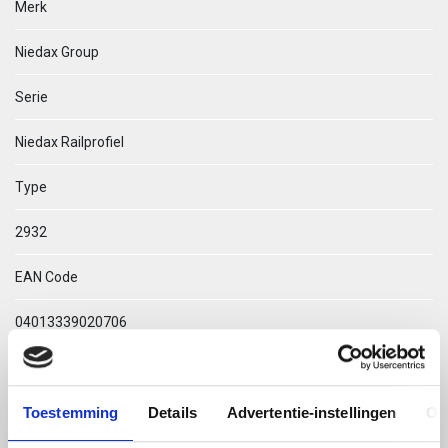
Merk
Niedax Group
Serie
Niedax Railprofiel
Type
2932
EAN Code
04013339020706
Technische omschrijving
Toestemming
Details
Advertentie-instellingen
Ov
2932/2 BO C-PROFIEL