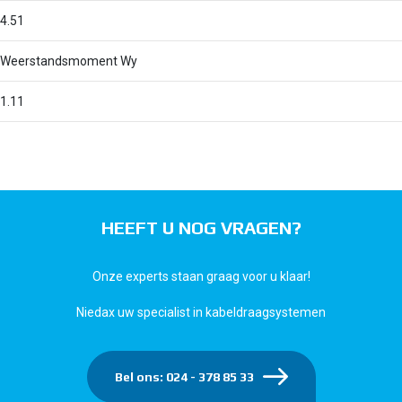
4.51
Weerstandsmoment Wy
1.11
HEEFT U NOG VRAGEN?
Onze experts staan graag voor u klaar!
Niedax uw specialist in kabeldraagsystemen
Bel ons: 024 - 378 85 33