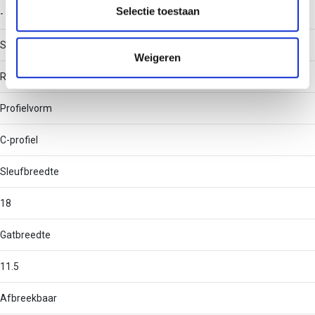
partners kunnen deze gegevens combineren met andere
Selectie toestaan
-
informatie die u aan ze heeft verstrekt of die ze hebben
verzameld op basis van uw gebruik van hun services.
Soort perforatie
Weigeren
Rug geperforeerd
Profielvorm
C-profiel
Sleufbreedte
18
Gatbreedte
11.5
Afbreekbaar