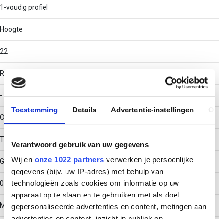
1-voudig profiel
Hoogte
22
RAL-nummer
-
Toestemming
Details
Advertentie-instellingen
Ov
Oppervlaktebescherming
Thermisch verzinkt (Hot-dip)
Verantwoord gebruik van uw gegevens
Wij en
onze 1022 partners
verwerken je persoonlijke
Gewicht
gegevens (bijv. uw IP-adres) met behulp van
technologieën zoals cookies om informatie op uw
0.81983
apparaat op te slaan en te gebruiken met als doel
Materiaaldikte
gepersonaliseerde advertenties en content, metingen aan
advertenties en content, inzicht in publiek en